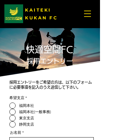
KAITEKI
KUKAN FC
快適空間FC
採用エントリー
採用エントリーをご希望の方は、以下のフォーム
に必要事項を記入のうえ送信して下さい。
希望支店
*
福岡本社
福岡本社(一般事務)
東京支店
静岡支店
お名前