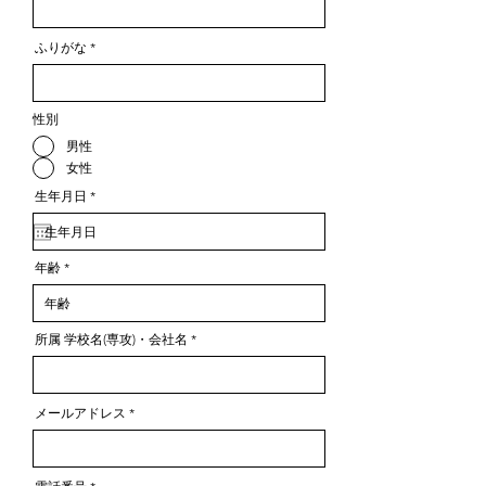
ふりがな
性別
男性
女性
r
生年月日
*
e
q
u
i
r
年齢
e
d
所属 学校名(専攻)・会社名
メールアドレス