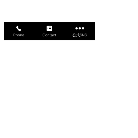
Phone
Contact
公式SNS
コメント
コメントを追加…
【九州地区最大級の建
ジツタ中国様主
設・防災展示会】 先進建
ューションフェ
設・防災・減災技術フェ
いたします！
アin熊本2025出展