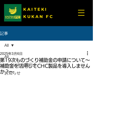
KAITEKI
KUKAN FC
記事
All
2025年3月6日
All
第19次ものづくり補助金の申請について～
イベント・展示会
補助金を活用してCHC製品を導入しません
か？～
お知らせ