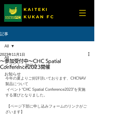
KAITEKI
KUKAN FC
記事
All
2023年11月1日
All
～参加受付中～CHC Spatial
イベント・展示会
Conference2023開催
お知らせ
今年の夏よりご好評頂いております、CHCNAV
製品について
 イベント“CHC Spatial Conference2023”を実施
する運びとなりました。
 【ページ下部に申し込みフォームのリンクがご
ざいます】 