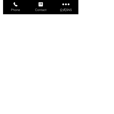
Phone
Contact
公式SNS
コメント
コメントを追加…
【2月18日】 DJI 最新産
【九州地区最大
業機体験会開催！
設・防災展示会